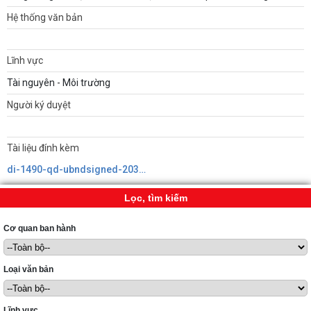
Hệ thống văn bản
Lĩnh vực
Tài nguyên - Môi trường
Người ký duyệt
Tài liệu đính kèm
di-1490-qd-ubndsigned-20310638219241861648412.pdf
Lọc, tìm kiếm
Cơ quan ban hành
Loại văn bản
Lĩnh vực