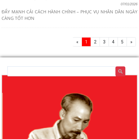
07/01/2026
ĐẨY MẠNH CẢI CÁCH HÀNH CHÍNH – PHỤC VỤ NHÂN DÂN NGÀY
CÀNG TỐT HƠN
«
1
2
3
4
5
»