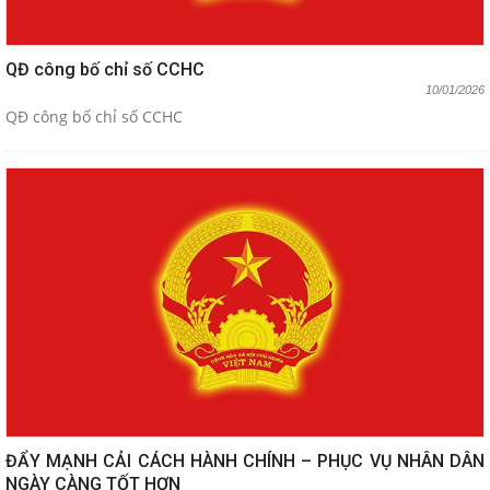
QĐ công bố chỉ số CCHC
10/01/2026
QĐ công bố chỉ số CCHC
ĐẨY MẠNH CẢI CÁCH HÀNH CHÍNH – PHỤC VỤ NHÂN DÂN
NGÀY CÀNG TỐT HƠN