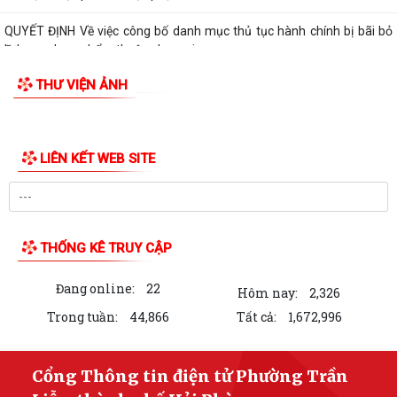
QUYẾT ĐỊNH Về việc công bố danh mục thủ tục hành chính bị bãi bỏ
lĩnh vực dược phẩm thuộc phạm vi,...
THƯ VIỆN ẢNH