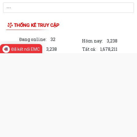
THỐNG KÊ TRUY CẬP
Đang online:
32
Hôm nay:
3,238
Trong tuần:
3,238
Tất cả:
1,678,211
Đã kết nối EMC
Cổng Thông tin điện tử Phường Trần
Liễu, thành phố Hải Phòng
Chịu trách nhiệm về nội dung: Chủ tịch Uỷ ban nhân
dân Phường Trần Liễu
Địa chỉ: Phường Trần Liễu, thành phố Hải Phòng
Điện thoại: Đang cập nhật
Email:
Đang cập nhật