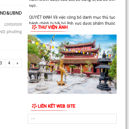
vực...
 HĐND&UBND
QUYẾT ĐỊNH Về việc công bố danh mục thủ tục
hành chính bị bãi bỏ lĩnh vực dược phẩm thuộc
12/03/2026
THƯ VIỆN ẢNH
phạm vi,...
BND phường
QUYẾT ĐỊNH Về việc công bố danh mục thủ tục
hành chính bị bãi bỏ lĩnh vực dược phẩm thuộc
phạm vi,...
3
4
»
LIÊN KẾT WEB SITE