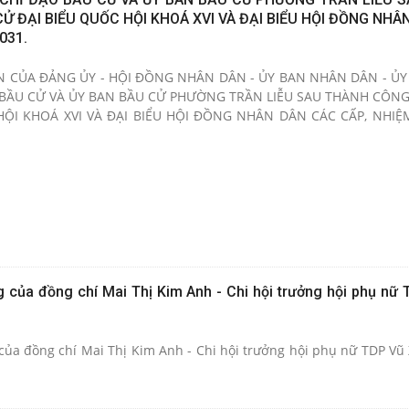
 ĐẠI BIỂU QUỐC HỘI KHOÁ XVI VÀ ĐẠI BIỂU HỘI ĐỒNG NHÂ
031.
ƠN CỦA ĐẢNG ỦY - HỘI ĐỒNG NHÂN DÂN - ỦY BAN NHÂN DÂN - Ủ
O BẦU CỬ VÀ ỦY BAN BẦU CỬ PHƯỜNG TRẦN LIỄU SAU THÀNH CÔN
ỘI KHOÁ XVI VÀ ĐẠI BIỂU HỘI ĐỒNG NHÂN DÂN CÁC CẤP, NHIỆM
 của đồng chí Mai Thị Kim Anh - Chi hội trưởng hội phụ nữ 
ủa đồng chí Mai Thị Kim Anh - Chi hội trưởng hội phụ nữ TDP Vũ