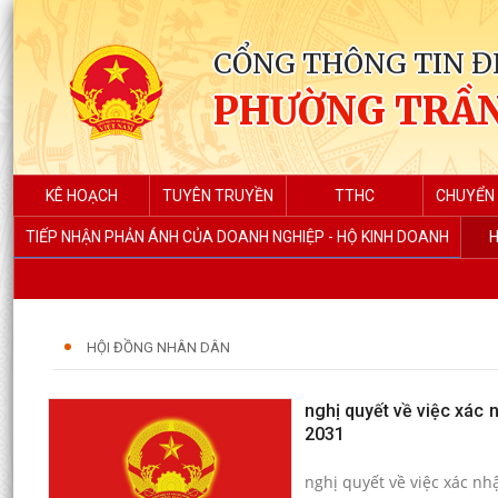
CỔNG THÔNG TIN Đ
PHƯỜNG TRẦN
KÊ HOẠCH
TUYÊN TRUYỀN
TTHC
CHUYỂN 
TIẾP NHẬN PHẢN ÁNH CỦA DOANH NGHIỆP - HỘ KINH DOANH
H
HỘI ĐỒNG NHÂN DÂN
nghị quyết về việc xác 
2031
nghị quyết về việc xác n