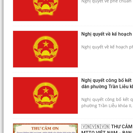
Nghị quyết về phê chuẩn 
Nghị quyết về kế hoạch 
Nghị quyết về kế hoạch ph
Nghị quyết công bố kết
dân phường Trần Liễu kh
Nghị quyết công bố kết 
phường Trần Liễu khóa II,
🇻🇳🇻🇳🇻🇳 THƯ CẢM
MTTQ VIỆT NAM - BAN