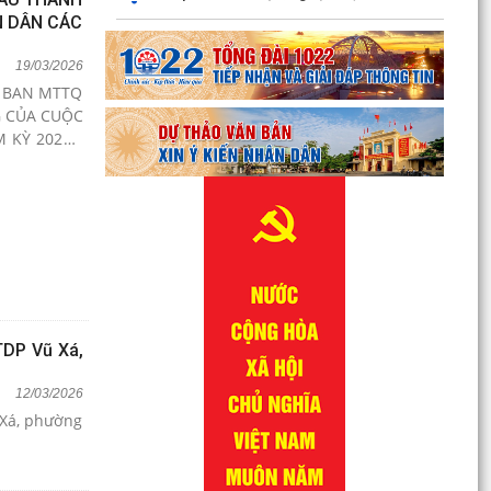
N DÂN CÁC
19/03/2026
Y BAN MTTQ
G CỦA CUỘC
 KỲ 2026 -
TDP Vũ Xá,
12/03/2026
 Xá, phường