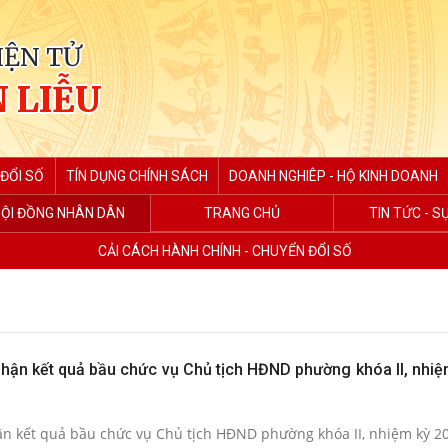
IỆN TỬ
 LIỄU
ĐỔI SỐ
TÍN DỤNG CHÍNH SÁCH
DOANH NGHIÊP - HỘ KINH DOANH
ỘI ĐỒNG NHÂN DÂN
TRANG CHỦ
TIN TỨC - S
CẢI CÁCH HÀNH CHÍNH - CHUYỂN ĐỔI SỐ
nhận kết quả bầu chức vụ Chủ tịch HĐND phường khóa II, nhiệ
hận kết quả bầu chức vụ Chủ tịch HĐND phường khóa II, nhiệm kỳ 2