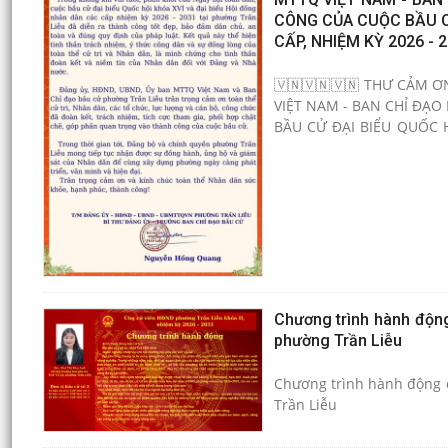
CÔNG CỦA CUỘC BẦU CỬ
CẤP, NHIỆM KỲ 2026 - 2
🇻🇳🇻🇳🇻🇳 THƯ CẢM 
VIỆT NAM - BAN CHỈ ĐẠ
BẦU CỬ ĐẠI BIỂU QUỐC H
2031.
Chương trình hành động
phường Trần Liễu
Chương trình hành động c
Trần Liễu