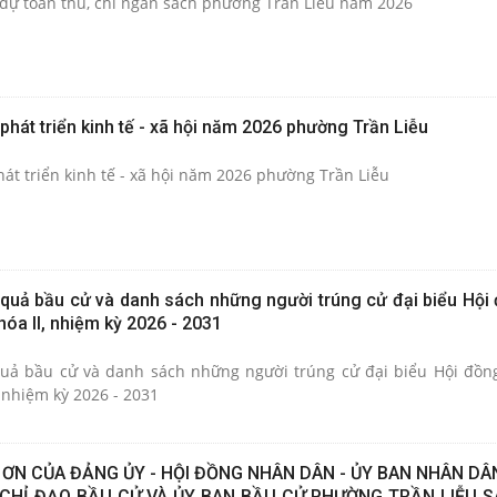
dự toán thu, chi ngân sách phường Trần Liễu năm 2026
phát triển kinh tế - xã hội năm 2026 phường Trần Liễu
át triển kinh tế - xã hội năm 2026 phường Trần Liễu
 quả bầu cử và danh sách những người trúng cử đại biểu Hội
óa II, nhiệm kỳ 2026 - 2031
quả bầu cử và danh sách những người trúng cử đại biểu Hội đồ
 nhiệm kỳ 2026 - 2031
 ƠN CỦA ĐẢNG ỦY - HỘI ĐỒNG NHÂN DÂN - ỦY BAN NHÂN DÂN
 CHỈ ĐẠO BẦU CỬ VÀ ỦY BAN BẦU CỬ PHƯỜNG TRẦN LIỄU 