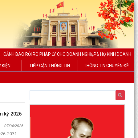
CẢNH BÁO RỦI RO PHÁP LÝ CHO DOANH NGHIỆP& HỘ KINH DOANH
Ự KIỆN
TIẾP CẬN THÔNG TIN
THÔNG TIN CHUYÊN ĐỀ
m kỳ 2026-
07/04/2026
026-2031