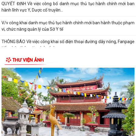
QUYẾT ĐỊNH Về việc công bố danh mục thủ tục hành chính mới ban
hành lĩnh vực Y, Dược cổ truyền...
V/v công khai danh mục thủ tục hành chính mới ban hành thuộc phạm
vi, chức năng quản lý của Sở Y tế
THÔNG BÁO Về việc công khai số điện thoại đường dây nóng, Fanpage
tiếp nhận thông tin phản ánh,...
THƯ VIỆN ẢNH
QUYẾT ĐỊNH Về việc công bố danh mục thủ tục hành chính mới ban
hành lĩnh vực Y, Dược cổ truyền...
QUYẾT ĐỊNH Về việc công bố danh mục thủ tục hành chính được sửa
đổi, bổ sung và bị bãi bỏ lĩnh vực...
QUYẾT ĐỊNH Về việc công bố danh mục thủ tục hành chính được sửa
đổi, bổ sung và bị bãi bỏ lĩnh vực...
Kế hoạch tuyên truyền vận động và tổ chức ngày hội hiến máu tình
nguyện phường Trần Liễu năm 2026