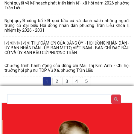
Nghị quyết về kế hoạch phát triển kinh tế - xã hội năm 2026 phường
Trần Liễu
Nghị quyết công bố kết quả bầu cử và danh sách những người
trúng cử đại biểu Hội đồng nhân dân phường Trần Liễu khóa II,
nhiệm kỳ 2026 - 2031
🇻🇳🇻🇳🇻🇳 THƯ CẢM ƠN CỦA ĐẢNG ỦY - HỘI ĐỒNG NHÂN DÂN -
ỦY BAN NHÂN DÂN - ỦY BAN MTTQ VIỆT NAM - BAN CHỈ ĐẠO BẦU
CỬ VÀ ỦY BAN BẦU CỬ PHƯỜNG TRẦN...
Chương trình hành động của đồng chí Mai Thị Kim Anh - Chi hội
trưởng hội phụ nữ TDP Vũ Xá, phường Trần Liễu
1
2
3
4
5