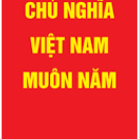
QUYẾT ĐỊNH Về việc công bố danh mục thủ tục hành chính được sửa
đổi, bổ sung lĩnh vực phòng bệnh...