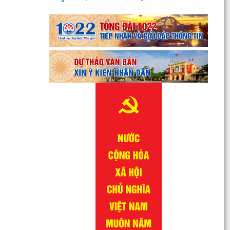
QUYẾT ĐỊNH Về việc công bố danh mục thủ tục
hành chính được sửa đổi, bổ sung lĩnh vực
phòng bệnh...
QUYẾT ĐỊNH Về việc công bố danh mục thủ tục
hành chính được sửa đổi, bổ sung lĩnh vực
phòng bệnh...
QUYẾT ĐỊNH Về việc công bố danh mục thủ tục
hành chính được sửa đổi, bổ sung, bị bãi bỏ lĩnh
vực...