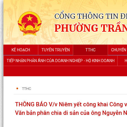
CỔNG THÔNG TIN Đ
PHƯỜNG TRẦN
KÊ HOẠCH
TUYÊN TRUYỀN
TTHC
CHUYỂN 
TIẾP NHẬN PHẢN ÁNH CỦA DOANH NGHIỆP - HỘ KINH DOANH
H
TTHC
THÔNG BÁO V/v Niêm yết công khai Công vă
Văn bản phân chia di sản của ông Nguyễn 