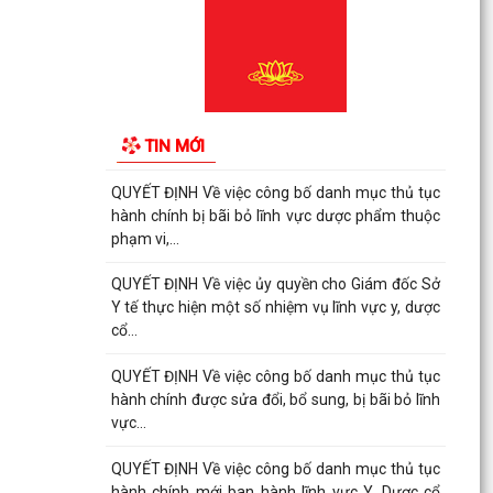
QUYẾT ĐỊNH Về việc công bố danh mục thủ tục
hành chính được sửa đổi, bổ sung, bị bãi bỏ lĩnh
vực...
QUYẾT ĐỊNH Về việc công bố danh mục thủ tục
hành chính bị bãi bỏ lĩnh vực dược phẩm thuộc
TIN MỚI
phạm vi,...
QUYẾT ĐỊNH Về việc công bố danh mục thủ tục
hành chính bị bãi bỏ lĩnh vực dược phẩm thuộc
phạm vi,...
QUYẾT ĐỊNH Về việc ủy quyền cho Giám đốc Sở
Y tế thực hiện một số nhiệm vụ lĩnh vực y, dược
cổ...
QUYẾT ĐỊNH Về việc công bố danh mục thủ tục
hành chính được sửa đổi, bổ sung, bị bãi bỏ lĩnh
vực...
QUYẾT ĐỊNH Về việc công bố danh mục thủ tục
hành chính mới ban hành lĩnh vực Y, Dược cổ