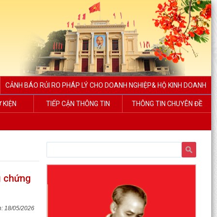
CẢNH BÁO RỦI RO PHÁP LÝ CHO DOANH NGHIỆP& HỘ KINH DOANH
Ự KIỆN
TIẾP CẬN THÔNG TIN
THÔNG TIN CHUYÊN ĐỀ
g chứng
18/05/2026