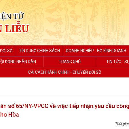
IỆN TỬ
 LIỄU
ĐỔI SỐ
TÍN DỤNG CHÍNH SÁCH
DOANH NGHIÊP - HỘ KINH DOANH
ỘI ĐỒNG NHÂN DÂN
TRANG CHỦ
TIN TỨC - S
CẢI CÁCH HÀNH CHÍNH - CHUYỂN ĐỔI SỐ
n số 65/NY-VPCC về việc tiếp nhận yêu cầu côn
Nho Hòa