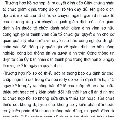
- Trường hợp hồ sơ hợp lệ, ra quyết định cấp Giấy chứng nhận
tổ chức giám định, trong đó ghi rõ tên đầy đủ, tên giao dịch,
địa chỉ, mã số của tổ chức và chuyên ngành giám định của tổ
chức tương ứng với chuyên ngành giám định của các giám
định viên thuộc tổ chức, danh sách giám định viên sở hữu
công nghiệp là thành viên của tổ chức; gửi quyết định cho cơ
quan quản lý nhà nước về quyền sở hữu công nghiệp để ghi
nhận vào Sổ đăng ký quốc gia về giám định sở hữu công
nghiệp; công bố thông tin về quyết định trên Cổng thông tin
điện tử của Ủy ban nhân dân thành phố trong thời hạn 2,5 ngày
làm việc kể từ ngày ra quyết định;
-Trường hợp hồ sơ có thiếu sót, ra thông báo dự định từ chối
chấp nhận hồ sơ, trong đó nêu rõ lý do và ấn định thời hạn 15
ngày kể từ ngày ra thông báo để tổ chức nộp hồ sơ sửa chữa
thiếu sót hoặc có ý kiến phản đối; hết thời hạn đã ấn định mà
tổ chức nộp hồ sơ không sửa chữa thiếu sót hoặc sửa chữa
thiếu sót không đạt yêu cầu, không có ý kiến phản đối hoặc
có ý kiến phản đối nhưng không xác đáng, ra quyết định từ