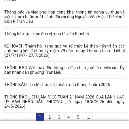
Thông báo về việc phối hợp công khai thông tin nghĩa vụ thuế và
việc bị tạm hoãn xuất cảnh đối với ông Nguyễn Văn Hiệu TDP Khuê
Bích P Trần Liễu...
Thông báo lựa chọn đơn vị mua tài sản thanh lý
KẾ HOẠCH Thăm hỏi, tặng quà và tổ chức Lễ thắp nến tri ân các
anh hùng liệt sĩ nhân kỷ niệm 79 năm ngày Thương binh - Liệt sĩ
(27/7/1947 - 27/7/2026)
THÔNG BÁO V/v thay đổi thông tin địa chỉ trụ sở làm việc của Ủy
ban nhân dân phường Trần Liễu
THÔNG BÁO Lịch tổ chức tiếp nhận máu tháng 6 năm 2026
THÔNG BÁO LỊCH LÀM VIỆC TUẦN 21 NĂM 2026 CỦA LÃNH ĐẠO
ỦY BAN NHÂN DÂN PHƯỜNG (Từ ngày 18/5/2026 đến ngày
24/5/2026)
1
2
3
4
5
...