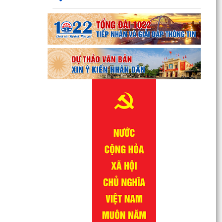
QUYẾT ĐỊNH Về việc công bố danh mục thủ tục
hành chính được sửa đổi, bổ sung lĩnh vực
phòng bệnh...
QUYẾT ĐỊNH Về việc công bố danh mục thủ tục
hành chính được sửa đổi, bổ sung lĩnh vực
phòng bệnh...
QUYẾT ĐỊNH Về việc công bố danh mục thủ tục
hành chính được sửa đổi, bổ sung, bị bãi bỏ lĩnh
vực...