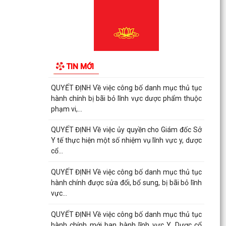
QUYẾT ĐỊNH Về việc công bố danh mục thủ tục
hành chính được sửa đổi, bổ sung, bị bãi bỏ lĩnh
vực...
QUYẾT ĐỊNH Về việc công bố danh mục thủ tục
hành chính bị bãi bỏ lĩnh vực dược phẩm thuộc
TIN MỚI
phạm vi,...
QUYẾT ĐỊNH Về việc công bố danh mục thủ tục
hành chính bị bãi bỏ lĩnh vực dược phẩm thuộc
phạm vi,...
QUYẾT ĐỊNH Về việc ủy quyền cho Giám đốc Sở
Y tế thực hiện một số nhiệm vụ lĩnh vực y, dược
cổ...
QUYẾT ĐỊNH Về việc công bố danh mục thủ tục
hành chính được sửa đổi, bổ sung, bị bãi bỏ lĩnh
vực...
QUYẾT ĐỊNH Về việc công bố danh mục thủ tục
hành chính mới ban hành lĩnh vực Y, Dược cổ