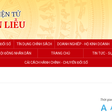
IỆN TỬ
 LIỄU
ĐỔI SỐ
TÍN DỤNG CHÍNH SÁCH
DOANH NGHIÊP - HỘ KINH DOANH
ỘI ĐỒNG NHÂN DÂN
TRANG CHỦ
TIN TỨC - S
CẢI CÁCH HÀNH CHÍNH - CHUYỂN ĐỔI SỐ