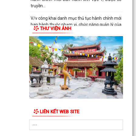
truyền...
V/v công khai danh mục thủ tục hành chính mới
ban hành thuộc phạm vi, chức năng quản lý của
THƯ VIỆN ẢNH
Sở Y tế
THÔNG BÁO Về việc công khai số điện thoại
đường dây nóng, Fanpage tiếp nhận thông tin
phản ánh,...
QUYẾT ĐỊNH Về việc công bố danh mục thủ tục
hành chính mới ban hành lĩnh vực Y, Dược cổ
truyền...
QUYẾT ĐỊNH Về việc công bố danh mục thủ tục
hành chính được sửa đổi, bổ sung và bị bãi bỏ
lĩnh vực...
LIÊN KẾT WEB SITE
QUYẾT ĐỊNH Về việc công bố danh mục thủ tục
hành chính được sửa đổi, bổ sung và bị bãi bỏ
lĩnh vực...