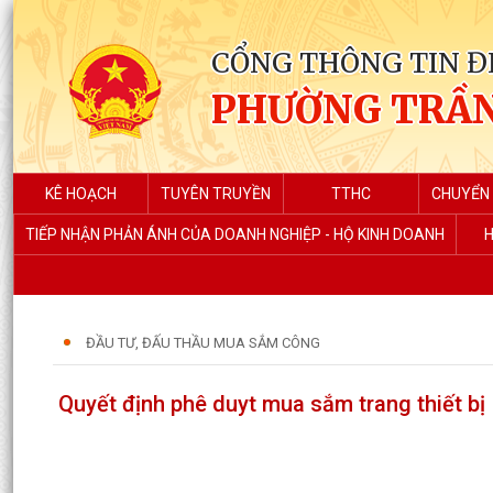
CỔNG THÔNG TIN Đ
PHƯỜNG TRẦN
KÊ HOẠCH
TUYÊN TRUYỀN
TTHC
CHUYỂN 
TIẾP NHẬN PHẢN ÁNH CỦA DOANH NGHIỆP - HỘ KINH DOANH
H
ĐẦU TƯ, ĐẤU THẦU MUA SẮM CÔNG
Quyết định phê duyt mua sắm trang thiết bị