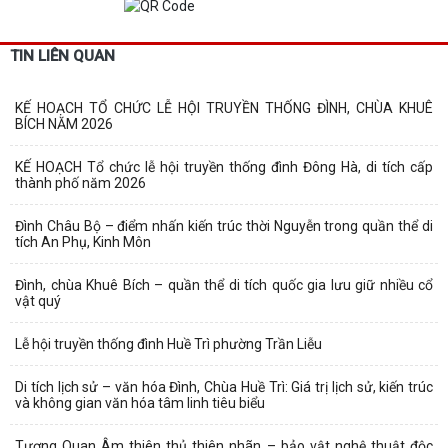
TIN LIÊN QUAN
KẾ HOẠCH TỔ CHỨC LỄ HỘI TRUYỀN THỐNG ĐÌNH, CHÙA KHUÊ
BÍCH NĂM 2026
KẾ HOẠCH Tổ chức lễ hội truyền thống đình Đông Hà, di tích cấp
thành phố năm 2026
Đình Châu Bộ – điểm nhấn kiến trúc thời Nguyễn trong quần thể di
tích An Phụ, Kinh Môn
Đình, chùa Khuê Bích – quần thể di tích quốc gia lưu giữ nhiều cổ
vật quý
Lễ hội truyền thống đình Huề Trì phường Trần Liễu
Di tích lịch sử – văn hóa Đình, Chùa Huề Trì: Giá trị lịch sử, kiến trúc
và không gian văn hóa tâm linh tiêu biểu
Tượng Quan Âm thiên thủ thiên nhãn – bảo vật nghệ thuật độc