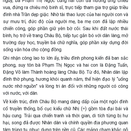
nguy, bà Phạm Thị Ngọc cùng hai con đã hưởng ứng chiếu
vua, đứng ra chiêu mộ binh sĩ, trực tiếp tham gia trợ giúp triều
đình nhà Trần dẹp giặc. Nhờ tài thao lược của hai người con và
sự mưu trí, đức độ của người mẹ, ba mẹ con đã lập nhiều
chiến công, góp phần giữ yên bờ cõi. Sau khi đất nước thái
bình, họ trở về trang Châu Bộ, tiếp tục gắn bó với dân làng, mở
trường dạy học, truyền bá chữ nghĩa, góp phần xây dựng đời
sống văn hóa cho cộng đồng.
Ghi nhận công lao to lớn ấy, triều đình phong kiến đã ban sắc
phong, suy tôn bà Phạm Thị Ngọc và hai con là Đặng Tuấn,
Đặng Võ làm
Thành hoàng làng Châu Bộ
. Từ đó, Nhân dân lập
đình thờ phụng, hương khói quanh năm, thể hiện đạo lý “uống
nước nhớ nguồn” và lòng tri ân đối với những người có công
với nước, với dân.
Về kiến trúc, đình Châu Bộ mang dáng dấp của một ngôi đình
cổ truyền thống, bố cục kiểu
chữ Nhị (=)
gồm tòa đại bái và
hậu cung. Trải qua chiến tranh và thời gian, di tích từng bị hư
hại, song đã được Nhân dân và chính quyền địa phương quan
tâm trùng tu, phục dựng trên nền cũ. Các mảng chạm khắc gỗ