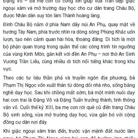
Đặng Võ
– ba mẹ con có công lớn giúp vua Trần dẹp giặc
ngoại xâm và mở trường dạy học cho cư dân trang Châu Bộ,
được Nhân dân suy tôn làm Thành hoàng làng.
Đình Châu Bộ nằm ở phía Nam dãy núi An Phụ, quay mặt về
hướng Tây Nam, phía trước nhìn ra dòng sông Phùng Khắc uốn
lượn, tạo nên cảnh quan hài hòa, thoáng đãng. Di tích là một
bộ phận quan trọng trong quần thể các công trình tín ngưỡng
của vùng Kinh Môn, gắn kết với đền An Phụ – nơi thờ An Sinh
Vương Trần Liễu, cùng nhiều di tích nổi tiếng khác trong khu
vực.
Theo các tư liệu thần phả và truyền ngôn địa phương, bà
Phạm Thị Ngọc vốn xuất thân từ dòng dõi nhà nho, sống bằng
nghề dạy học. Sau khi chồng mất sớm, bà một mình nuôi dạy
hai con trai là Đặng Võ và Đặng Tuấn trưởng thành, tinh thông
văn võ. Cuối thế kỷ XIII, ba mẹ con rời quê cũ đến trang Châu
Bộ sinh sống, vừa mở trường dạy học, vừa gắn bó với cộng
đồng cư dân nơi đây.
Khi giặc ngoại xâm tràn đến, trước vận mệnh đất nước lâm