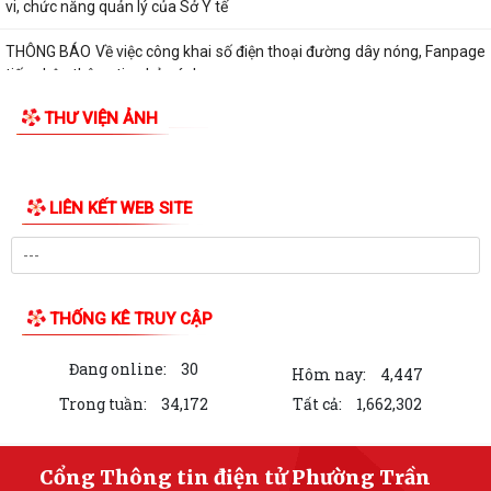
vi, chức năng quản lý của Sở Y tế
THÔNG BÁO Về việc công khai số điện thoại đường dây nóng, Fanpage
tiếp nhận thông tin phản ánh,...
THƯ VIỆN ẢNH
QUYẾT ĐỊNH Về việc công bố danh mục thủ tục hành chính mới ban
hành lĩnh vực Y, Dược cổ truyền...
QUYẾT ĐỊNH Về việc công bố danh mục thủ tục hành chính được sửa
đổi, bổ sung và bị bãi bỏ lĩnh vực...
QUYẾT ĐỊNH Về việc công bố danh mục thủ tục hành chính được sửa
đổi, bổ sung và bị bãi bỏ lĩnh vực...
Kế hoạch tuyên truyền vận động và tổ chức ngày hội hiến máu tình
nguyện phường Trần Liễu năm 2026
BÀI TUYÊN TRUYỀN Kỷ niệm 101 năm Ngày Báo chí Cách mạng Việt
Nam (21/6/1925 - 21/6/2026)
QUYẾT ĐỊNH Về việc ủy quyền cho Giám đốc Sở Y tế thực hiện giải
quyết thủ tục hành chính lĩnh vực y...