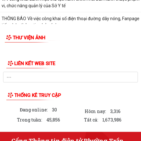
vi, chức năng quản lý của Sở Y tế
THÔNG BÁO Về việc công khai số điện thoại đường dây nóng, Fanpage
tiếp nhận thông tin phản ánh,...
THƯ VIỆN ẢNH
QUYẾT ĐỊNH Về việc công bố danh mục thủ tục hành chính mới ban
hành lĩnh vực Y, Dược cổ truyền...
QUYẾT ĐỊNH Về việc công bố danh mục thủ tục hành chính được sửa
đổi, bổ sung và bị bãi bỏ lĩnh vực...
QUYẾT ĐỊNH Về việc công bố danh mục thủ tục hành chính được sửa
đổi, bổ sung và bị bãi bỏ lĩnh vực...
Kế hoạch tuyên truyền vận động và tổ chức ngày hội hiến máu tình
nguyện phường Trần Liễu năm 2026
BÀI TUYÊN TRUYỀN Kỷ niệm 101 năm Ngày Báo chí Cách mạng Việt
Nam (21/6/1925 - 21/6/2026)
QUYẾT ĐỊNH Về việc ủy quyền cho Giám đốc Sở Y tế thực hiện giải