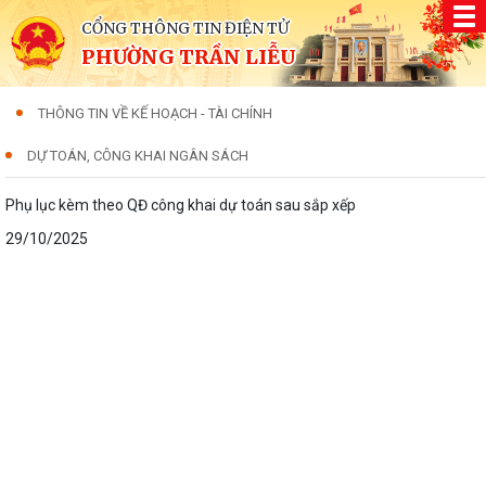
CỔNG THÔNG TIN ĐIỆN TỬ
PHƯỜNG TRẦN LIỄU
THÔNG TIN VỀ KẾ HOẠCH - TÀI CHÍNH
DỰ TOÁN, CÔNG KHAI NGÂN SÁCH
Phụ lục kèm theo QĐ công khai dự toán sau sắp xếp
29/10/2025