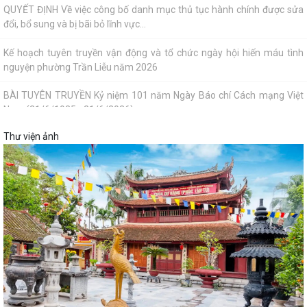
QUYẾT ĐỊNH Về việc công bố danh mục thủ tục hành chính được sửa
đổi, bổ sung và bị bãi bỏ lĩnh vực...
Kế hoạch tuyên truyền vận động và tổ chức ngày hội hiến máu tình
nguyện phường Trần Liễu năm 2026
BÀI TUYÊN TRUYỀN Kỷ niệm 101 năm Ngày Báo chí Cách mạng Việt
Nam (21/6/1925 - 21/6/2026)
Thư viện ảnh
QUYẾT ĐỊNH Về việc ủy quyền cho Giám đốc Sở Y tế thực hiện giải
quyết thủ tục hành chính lĩnh vực y...
Lãnh đạo phường Trần Liễu thăm đồng, đánh giá năng suất vụ Chiêm
Xuân 2026
UBND PHƯỜNG TRẦN LIỄU TỔ CHỨC KIỂM TRA CHUYÊN NGÀNH LĨNH
VỰC TIÊU CHUẨN, ĐO LƯỜNG, CHẤT LƯỢNG NĂM...
THÔNG BÁO V/v Niêm yết công khai Công văn số 70/NY-VPCC về việc
tiếp nhận yêu cầu công chứng Văn...