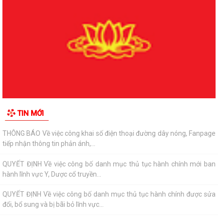
QUYẾT ĐỊNH Về việc ủy quyền cho Giám đốc Sở Y tế thực hiện một số
nhiệm vụ lĩnh vực y, dược cổ...
QUYẾT ĐỊNH Về việc công bố danh mục thủ tục hành chính được sửa
đổi, bổ sung, bị bãi bỏ lĩnh vực...
QUYẾT ĐỊNH Về việc công bố danh mục thủ tục hành chính mới ban
hành lĩnh vực Y, Dược cổ truyền...
V/v công khai danh mục thủ tục hành chính mới ban hành thuộc phạm
TIN MỚI
vi, chức năng quản lý của Sở Y tế
THÔNG BÁO Về việc công khai số điện thoại đường dây nóng, Fanpage
tiếp nhận thông tin phản ánh,...
QUYẾT ĐỊNH Về việc công bố danh mục thủ tục hành chính mới ban
hành lĩnh vực Y, Dược cổ truyền...
QUYẾT ĐỊNH Về việc công bố danh mục thủ tục hành chính được sửa
đổi, bổ sung và bị bãi bỏ lĩnh vực...