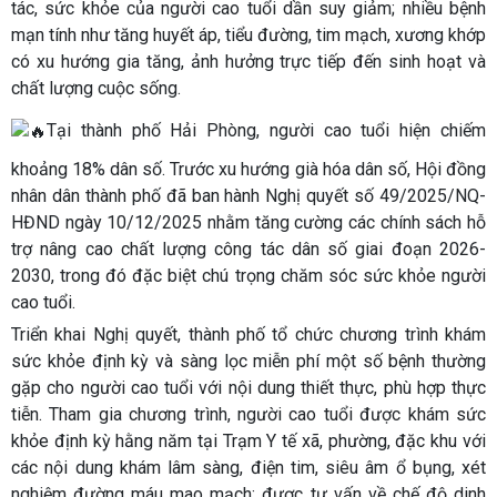
tác, sức khỏe của người cao tuổi dần suy giảm; nhiều bệnh
mạn tính như tăng huyết áp, tiểu đường, tim mạch, xương khớp
có xu hướng gia tăng, ảnh hưởng trực tiếp đến sinh hoạt và
chất lượng cuộc sống.
Tại thành phố Hải Phòng, người cao tuổi hiện chiếm
khoảng 18% dân số. Trước xu hướng già hóa dân số, Hội đồng
nhân dân thành phố đã ban hành Nghị quyết số 49/2025/NQ-
HĐND ngày 10/12/2025 nhằm tăng cường các chính sách hỗ
trợ nâng cao chất lượng công tác dân số giai đoạn 2026-
2030, trong đó đặc biệt chú trọng chăm sóc sức khỏe người
cao tuổi.
Triển khai Nghị quyết, thành phố tổ chức chương trình khám
sức khỏe định kỳ và sàng lọc miễn phí một số bệnh thường
gặp cho người cao tuổi với nội dung thiết thực, phù hợp thực
tiễn. Tham gia chương trình, người cao tuổi được khám sức
khỏe định kỳ hằng năm tại Trạm Y tế xã, phường, đặc khu với
các nội dung khám lâm sàng, điện tim, siêu âm ổ bụng, xét
nghiệm đường máu mao mạch; được tư vấn về chế độ dinh