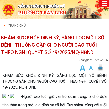
CỔNG THÔNG TIN ĐIỆN TỬ
PHƯỜNG TRẦN LIỄU
TRANG CHỦ
KHÁM SỨC KHỎE ĐỊNH KỲ, SÀNG LỌC MỘT SỐ
BỆNH THƯỜNG GẶP CHO NGƯỜI CAO TUỔI
THEO NGHỊ QUYẾT SỐ 49/2025/NQ-HĐND
07/05/2026
KHÁM SỨC KHỎE ĐỊNH KỲ, SÀNG LỌC MỘT SỐ BỆNH
THƯỜNG GẶP CHO NGƯỜI CAO TUỔI THEO NGHỊ QUYẾT SỐ
49/2025/NQ-HĐND
Người cao tuổi giữ vai trò quan trọng, là chỗ dựa
tinh thần trong mỗi gia đình và xã hội. Tuy nhiên, cùng với tuổi