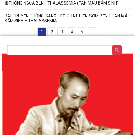
🔴PHÒNG NGỪA BỆNH THALASSEMIA (TAN MÁU BẨM SINH)
BÀI TRUYỀN THÔNG SÀNG LỌC PHÁT HIỆN SỚM BỆNH TAN MÁU
BẨM SINH – THALASSEMIA
1
2
3
4
5
...