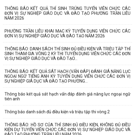
THÔNG BÁO KẾT QUẢ THÍ SINH TRÚNG TUYỂN VIÊN CHỨC CÁC
ĐƠN VỊ SỰ NGHIỆP GIÁO DỤC VÀ ĐÀO TẠO PHƯỜNG TRẦN LIỄU
NĂM 2026
PHƯỜNG TRẦN LIỄU KHAI MẠC KỲ TUYỂN DỤNG VIÊN CHỨC CÁC
ĐƠN VỊ SỰ NGHIỆP GIÁO DỤC VÀ ĐÀO TẠO NĂM 2026
THÔNG BÁO: DANH SÁCH THÍ SINH ĐỦ ĐIỀU KIỆN VÀ TRIỆU TẬP THÍ
SINH THAM GIA VÒNG 2 KỲ THI TUYỂN DỤNG VIÊN CHỨC CÁC ĐƠN
VỊ SỰ NGHIỆP GIÁO DỤC VÀ ĐÀO TẠO...
THÔNG BÁO: KẾT QUẢ SÁT HẠCH (VẤN ĐÁP) ĐÁNH GIÁ NĂNG LỤC
NGOẠI NGỮ TIẾNG ANH KỲ TUYỂN DỤNG VIÊN CHỨC CÁC ĐƠN VỊ
SỰ NGHIỆP GIÁ DỤC VÀ ĐÀO TẠO PHƯỜNG...
Thông báo két quả sát hạch vấn đáp đánh giá năng lực ngoại ngữ
tién anh
Thông báo danh sách đủ điều kiện và triệu tập thi vòng 2
THÔNG BÁO: HỒ SƠ CỦA THÍ SINH ĐỦ ĐIỀU KIỆN, KHÔNG ĐỦ ĐIỀU
KIỆN DỰ TUYỂN VIÊN CHỨC CÁC ĐƠN VỊ SỰ NGHIỆP GIÁO DỤC VÀ
ĐÀO TẠO PHƯỜNG TRẦN LIỄU NĂM 2026