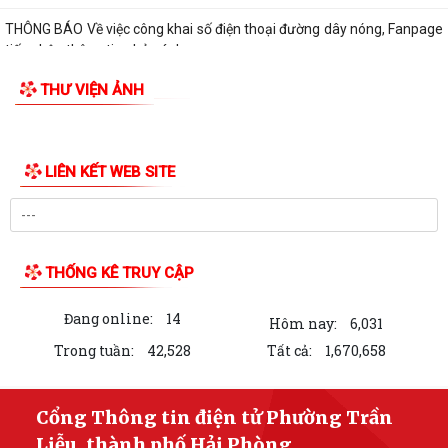
THÔNG BÁO Về việc công khai số điện thoại đường dây nóng, Fanpage
tiếp nhận thông tin phản ánh,...
THƯ VIỆN ẢNH
QUYẾT ĐỊNH Về việc công bố danh mục thủ tục hành chính mới ban
hành lĩnh vực Y, Dược cổ truyền...
QUYẾT ĐỊNH Về việc công bố danh mục thủ tục hành chính được sửa
đổi, bổ sung và bị bãi bỏ lĩnh vực...
QUYẾT ĐỊNH Về việc công bố danh mục thủ tục hành chính được sửa
đổi, bổ sung và bị bãi bỏ lĩnh vực...
Kế hoạch tuyên truyền vận động và tổ chức ngày hội hiến máu tình
nguyện phường Trần Liễu năm 2026
BÀI TUYÊN TRUYỀN Kỷ niệm 101 năm Ngày Báo chí Cách mạng Việt
Nam (21/6/1925 - 21/6/2026)
QUYẾT ĐỊNH Về việc ủy quyền cho Giám đốc Sở Y tế thực hiện giải
quyết thủ tục hành chính lĩnh vực y...