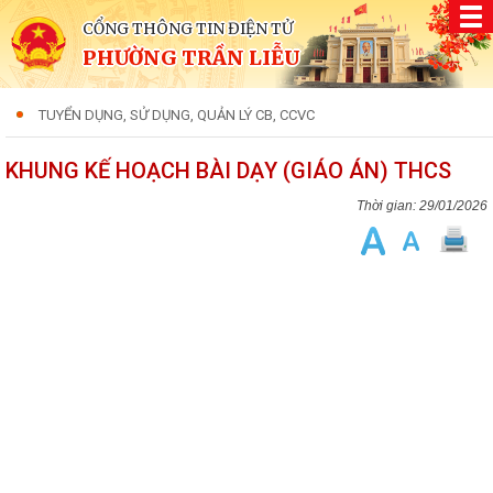
CỔNG THÔNG TIN ĐIỆN TỬ
PHƯỜNG TRẦN LIỄU
TUYỂN DỤNG, SỬ DỤNG, QUẢN LÝ CB, CCVC
KHUNG KẾ HOẠCH BÀI DẠY (GIÁO ÁN) THCS
29/01/2026