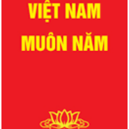
QUYẾT ĐỊNH Về việc công bố danh mục thủ tục hành chính được sửa
đổi, bổ sung lĩnh vực phòng bệnh...
QUYẾT ĐỊNH Về việc công bố danh mục thủ tục hành chính được sửa
đổi, bổ sung lĩnh vực phòng bệnh...
QUYẾT ĐỊNH Về việc công bố danh mục thủ tục hành chính được sửa
đổi, bổ sung, bị bãi bỏ lĩnh vực...