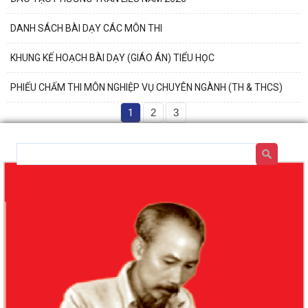
DANH SÁCH BÀI DẠY CÁC MÔN THI
KHUNG KẾ HOẠCH BÀI DẠY (GIÁO ÁN) TIỂU HỌC
PHIẾU CHẤM THI MÔN NGHIỆP VỤ CHUYÊN NGÀNH (TH & THCS)
1
2
3