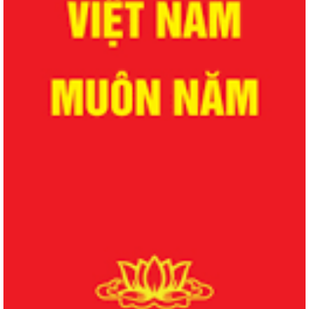
QUYẾT ĐỊNH Về việc công bố danh mục thủ tục hành chính được sửa
đổi, bổ sung lĩnh vực phòng bệnh...
QUYẾT ĐỊNH Về việc công bố danh mục thủ tục hành chính được sửa
đổi, bổ sung lĩnh vực phòng bệnh...
QUYẾT ĐỊNH Về việc công bố danh mục thủ tục hành chính được sửa
đổi, bổ sung, bị bãi bỏ lĩnh vực...