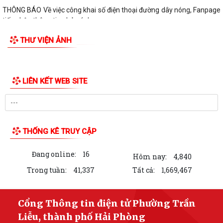
THÔNG BÁO Về việc công khai số điện thoại đường dây nóng, Fanpage
tiếp nhận thông tin phản ánh,...
THƯ VIỆN ẢNH
QUYẾT ĐỊNH Về việc công bố danh mục thủ tục hành chính mới ban
hành lĩnh vực Y, Dược cổ truyền...
QUYẾT ĐỊNH Về việc công bố danh mục thủ tục hành chính được sửa
đổi, bổ sung và bị bãi bỏ lĩnh vực...
QUYẾT ĐỊNH Về việc công bố danh mục thủ tục hành chính được sửa
đổi, bổ sung và bị bãi bỏ lĩnh vực...
Kế hoạch tuyên truyền vận động và tổ chức ngày hội hiến máu tình
nguyện phường Trần Liễu năm 2026
BÀI TUYÊN TRUYỀN Kỷ niệm 101 năm Ngày Báo chí Cách mạng Việt
Nam (21/6/1925 - 21/6/2026)
QUYẾT ĐỊNH Về việc ủy quyền cho Giám đốc Sở Y tế thực hiện giải
quyết thủ tục hành chính lĩnh vực y...