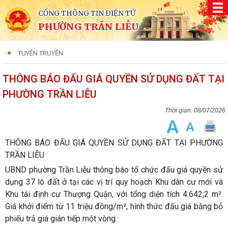
CỔNG THÔNG TIN ĐIỆN TỬ
PHƯỜNG TRẦN LIỄU
TUYÊN TRUYỀN
THÔNG BÁO ĐẤU GIÁ QUYỀN SỬ DỤNG ĐẤT TẠI
PHƯỜNG TRẦN LIỄU
08/07/2026
THÔNG BÁO ĐẤU GIÁ QUYỀN SỬ DỤNG ĐẤT TẠI PHƯỜNG
TRẦN LIỄU
UBND phường Trần Liễu thông báo tổ chức đấu giá quyền sử
dụng 37 lô đất ở tại các vị trí quy hoạch Khu dân cư mới và
Khu tái định cư Thượng Quận, với tổng diện tích 4.642,2 m².
Giá khởi điểm từ 11 triệu đồng/m², hình thức đấu giá bằng bỏ
phiếu trả giá gián tiếp một vòng.