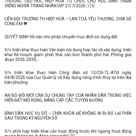
TRƯỜNG TIỂU HỌC HIỆP HOÀ TỔ CHỨC CHO HỌC SINH THĂM
VIẾNG NGHĨA TRANG NHÂN DỊP 27/7/2026 🇻🇳
LIÊN ĐỘI TRƯỜNG TH HIỆP HOÀ – LAN TOẢ YÊU THƯƠNG, CHIA SẺ
CÙNG EM 💖
QUYẾT ĐỊNH Về việc cho phép chuyển mục đích sử dụng đất
V/v triển khai thực hiện Văn kiện nội dung hợp tác về xây dựng, triển
khai Kế hoạch giảm phát thải các-bon thành phố Hải Phòng giai
đoạn 2026-2030,...
V/v triển khai thực hiện Công điện số 12/CĐ-TL-ATĐ ngày
04/8/2026 của Cục Quản lý và Xây dựng công trình thủy lợi trên địa
bàn phường
AN BỘ ĐỔI MỚI CẦN SỰ CHUNG TAY CỦA NHÂN DÂN TRONG VIỆC
HIẾN ĐẤT MỞ RỘNG, NÂNG CẤP CÁC TUYẾN ĐƯỜNG
BÌNH DÂN HỌC VỤ SỐ – CHÌA KHÓA ĐỂ KHÔNG AI BỊ BỎ LẠI PHÍA
SAU TRONG KỶ NGUYÊN SỐ
V/v phối hợp triển khai các hoạt động trước khi ngừng hoạt động
mạng thông tin di động công nghệ 2G