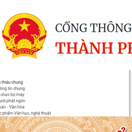
i thiệu chung
ông tin chung
 chức bộ máy
ười phát ngôn
 sản - Văn hóa
c phẩm Văn học, nghệ thuật