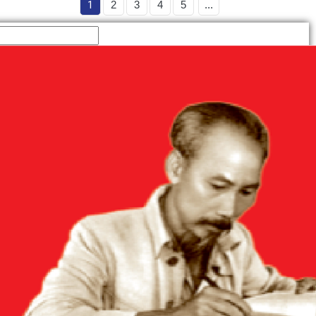
1
2
3
4
5
...