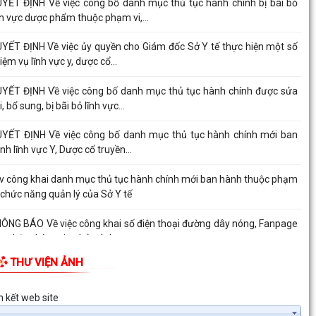
YẾT ĐỊNH Về việc công bố danh mục thủ tục hành chính bị bãi bỏ
nh vực dược phẩm thuộc phạm vi,...
YẾT ĐỊNH Về việc ủy quyền cho Giám đốc Sở Y tế thực hiện một số
iệm vụ lĩnh vực y, dược cổ...
YẾT ĐỊNH Về việc công bố danh mục thủ tục hành chính được sửa
i, bổ sung, bị bãi bỏ lĩnh vực...
YẾT ĐỊNH Về việc công bố danh mục thủ tục hành chính mới ban
nh lĩnh vực Y, Dược cổ truyền...
v công khai danh mục thủ tục hành chính mới ban hành thuộc phạm
, chức năng quản lý của Sở Y tế
ÔNG BÁO Về việc công khai số điện thoại đường dây nóng, Fanpage
ếp nhận thông tin phản ánh,...
THƯ VIỆN ẢNH
YẾT ĐỊNH Về việc công bố danh mục thủ tục hành chính mới ban
nh lĩnh vực Y, Dược cổ truyền...
YẾT ĐỊNH Về việc công bố danh mục thủ tục hành chính được sửa