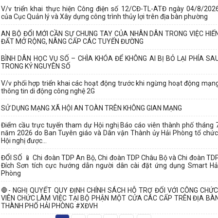
V/v triển khai thực hiện Công điện số 12/CĐ-TL-ATĐ ngày 04/8/202
của Cục Quản lý và Xây dựng công trình thủy lợi trên địa bàn phường
AN BỘ ĐỔI MỚI CẦN SỰ CHUNG TAY CỦA NHÂN DÂN TRONG VIỆC HIẾ
ĐẤT MỞ RỘNG, NÂNG CẤP CÁC TUYẾN ĐƯỜNG
BÌNH DÂN HỌC VỤ SỐ – CHÌA KHÓA ĐỂ KHÔNG AI BỊ BỎ LẠI PHÍA SA
TRONG KỶ NGUYÊN SỐ
V/v phối hợp triển khai các hoạt động trước khi ngừng hoạt động mạn
thông tin di động công nghệ 2G
SỬ DỤNG MẠNG XÃ HỘI AN TOÀN TRÊN KHÔNG GIAN MẠNG
Điểm cầu trực tuyến tham dự Hội nghị Báo cáo viên thành phố tháng 
năm 2026 do Ban Tuyên giáo và Dân vận Thành ủy Hải Phòng tổ chức
Hội nghị được...
ĐỔI SỐ 📱 Chi đoàn TDP An Bộ, Chi đoàn TDP Châu Bộ và Chi đoàn TD
Đích Sơn tích cực hướng dẫn người dân cài đặt ứng dụng Smart Hả
Phòng
🛑- NGHỊ QUYẾT QUY ĐỊNH CHÍNH SÁCH HỖ TRỢ ĐỐI VỚI CÔNG CHỨC
VIÊN CHỨC LÀM VIỆC TẠI BỘ PHẬN MỘT CỬA CÁC CẤP TRÊN ĐỊA BÀ
THÀNH PHỐ HẢI PHÒNG #XĐVH