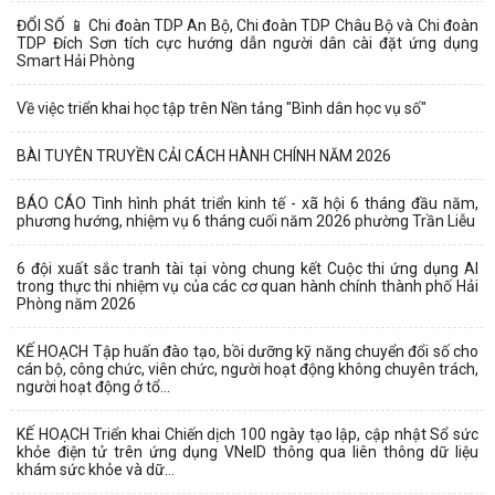
ĐỔI SỐ 📱 Chi đoàn TDP An Bộ, Chi đoàn TDP Châu Bộ và Chi đoàn
TDP Đích Sơn tích cực hướng dẫn người dân cài đặt ứng dụng
Smart Hải Phòng
Về việc triển khai học tập trên Nền tảng "Bình dân học vụ số"
BÀI TUYÊN TRUYỀN CẢI CÁCH HÀNH CHÍNH NĂM 2026
BÁO CÁO Tình hình phát triển kinh tế - xã hội 6 tháng đầu năm,
phương hướng, nhiệm vụ 6 tháng cuối năm 2026 phường Trần Liễu
6 đội xuất sắc tranh tài tại vòng chung kết Cuộc thi ứng dụng AI
trong thực thi nhiệm vụ của các cơ quan hành chính thành phố Hải
Phòng năm 2026
KẾ HOẠCH Tập huấn đào tạo, bồi dưỡng kỹ năng chuyển đổi số cho
cán bộ, công chức, viên chức, người hoạt động không chuyên trách,
người hoạt động ở tổ...
KẾ HOẠCH Triển khai Chiến dịch 100 ngày tạo lập, cập nhật Sổ sức
khỏe điện tử trên ứng dụng VNeID thông qua liên thông dữ liệu
khám sức khỏe và dữ...