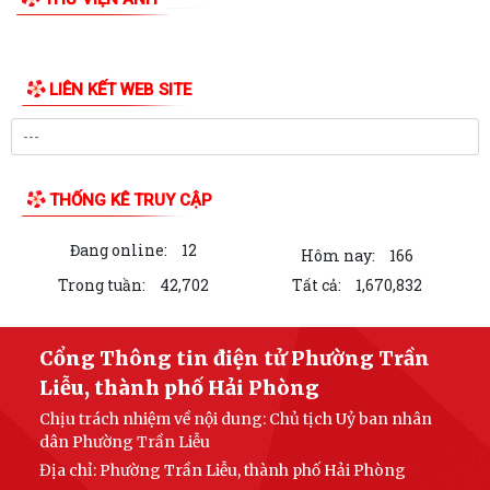
QUYẾT ĐỊNH Về việc công bố danh mục thủ tục hành chính mới ban
hành lĩnh vực Y, Dược cổ truyền...
QUYẾT ĐỊNH Về việc công bố danh mục thủ tục hành chính được sửa
đổi, bổ sung và bị bãi bỏ lĩnh vực...
QUYẾT ĐỊNH Về việc công bố danh mục thủ tục hành chính được sửa
đổi, bổ sung và bị bãi bỏ lĩnh vực...
Kế hoạch tuyên truyền vận động và tổ chức ngày hội hiến máu tình
nguyện phường Trần Liễu năm 2026
BÀI TUYÊN TRUYỀN Kỷ niệm 101 năm Ngày Báo chí Cách mạng Việt
Nam (21/6/1925 - 21/6/2026)
QUYẾT ĐỊNH Về việc ủy quyền cho Giám đốc Sở Y tế thực hiện giải
quyết thủ tục hành chính lĩnh vực y...
LIÊN KẾT WEB SITE
Lãnh đạo phường Trần Liễu thăm đồng, đánh giá năng suất vụ Chiêm
Xuân 2026
UBND PHƯỜNG TRẦN LIỄU TỔ CHỨC KIỂM TRA CHUYÊN NGÀNH LĨNH