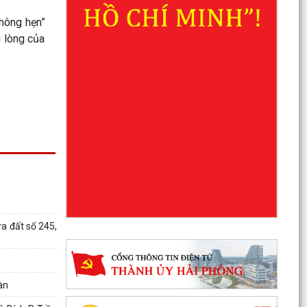
không hẹn”
i lòng của
a đất số 245,
àn