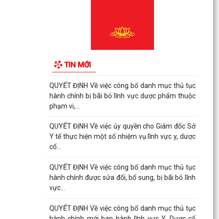
QUYẾT ĐỊNH Về việc công bố danh mục thủ tục
hành chính được sửa đổi, bổ sung, bị bãi bỏ lĩnh
vực...
QUYẾT ĐỊNH Về việc công bố danh mục thủ tục
hành chính bị bãi bỏ lĩnh vực dược phẩm thuộc
TIN MỚI
phạm vi,...
QUYẾT ĐỊNH Về việc công bố danh mục thủ tục
hành chính bị bãi bỏ lĩnh vực dược phẩm thuộc
phạm vi,...
QUYẾT ĐỊNH Về việc ủy quyền cho Giám đốc Sở
Y tế thực hiện một số nhiệm vụ lĩnh vực y, dược
cổ...
QUYẾT ĐỊNH Về việc công bố danh mục thủ tục
hành chính được sửa đổi, bổ sung, bị bãi bỏ lĩnh
vực...
QUYẾT ĐỊNH Về việc công bố danh mục thủ tục
hành chính mới ban hành lĩnh vực Y, Dược cổ