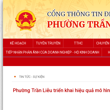
CỔNG THÔNG TIN Đ
PHƯỜNG TRẦN
KÊ HOẠCH
TUYÊN TRUYỀN
TTHC
CHUYỂN 
TIẾP NHẬN PHẢN ÁNH CỦA DOANH NGHIỆP - HỘ KINH DOANH
H
TIN TỨC - SỰ KIỆN
Phường Trần Liễu triển khai hiệu quả mô h