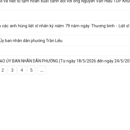
uế và việc bị tạm hoãn xuất cảnh đối với ông Nguyễn Văn Hiệu TDP Khu
 các anh hùng liệt sĩ nhân kỷ niệm 79 năm ngày Thương binh - Liệt sĩ
a Ủy ban nhân dân phường Trần Liễu
ẠO ỦY BAN NHÂN DÂN PHƯỜNG (Từ ngày 18/5/2026 đến ngày 24/5/20
2
3
4
5
...