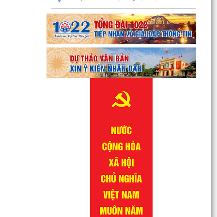
QUYẾT ĐỊNH Về việc công bố danh mục thủ tục
hành chính được sửa đổi, bổ sung lĩnh vực
phòng bệnh...
QUYẾT ĐỊNH Về việc công bố danh mục thủ tục
hành chính được sửa đổi, bổ sung lĩnh vực
phòng bệnh...
QUYẾT ĐỊNH Về việc công bố danh mục thủ tục
hành chính được sửa đổi, bổ sung, bị bãi bỏ lĩnh
vực...