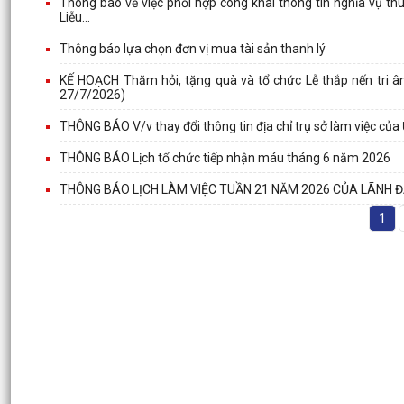
Thông báo về việc phối hợp công khai thông tin nghĩa vụ th
Liễu...
Thông báo lựa chọn đơn vị mua tài sản thanh lý
KẾ HOẠCH Thăm hỏi, tặng quà và tổ chức Lễ thắp nến tri ân
27/7/2026)
THÔNG BÁO V/v thay đổi thông tin địa chỉ trụ sở làm việc củ
THÔNG BÁO Lịch tổ chức tiếp nhận máu tháng 6 năm 2026
THÔNG BÁO LỊCH LÀM VIỆC TUẦN 21 NĂM 2026 CỦA LÃNH Đ
1