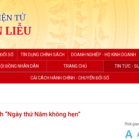
IỆN TỬ
 LIỄU
ĐỔI SỐ
TÍN DỤNG CHÍNH SÁCH
DOANH NGHIÊP - HỘ KINH DOANH
ỘI ĐỒNG NHÂN DÂN
TRANG CHỦ
TIN TỨC - S
CẢI CÁCH HÀNH CHÍNH - CHUYỂN ĐỔI SỐ
ình “Ngày thứ Năm không hẹn”