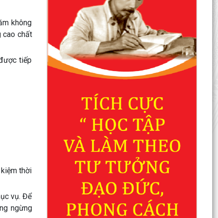
Năm không
g cao chất
được tiếp
 kiệm thời
hục vụ. Để
ông ngừng