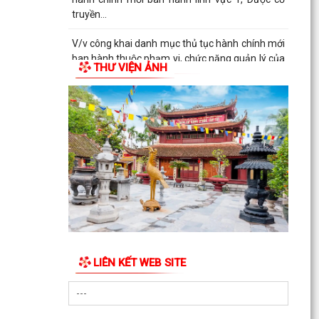
truyền...
V/v công khai danh mục thủ tục hành chính mới
ban hành thuộc phạm vi, chức năng quản lý của
THƯ VIỆN ẢNH
Sở Y tế
THÔNG BÁO Về việc công khai số điện thoại
đường dây nóng, Fanpage tiếp nhận thông tin
phản ánh,...
QUYẾT ĐỊNH Về việc công bố danh mục thủ tục
hành chính mới ban hành lĩnh vực Y, Dược cổ
truyền...
QUYẾT ĐỊNH Về việc công bố danh mục thủ tục
hành chính được sửa đổi, bổ sung và bị bãi bỏ
lĩnh vực...
LIÊN KẾT WEB SITE
QUYẾT ĐỊNH Về việc công bố danh mục thủ tục
hành chính được sửa đổi, bổ sung và bị bãi bỏ
lĩnh vực...