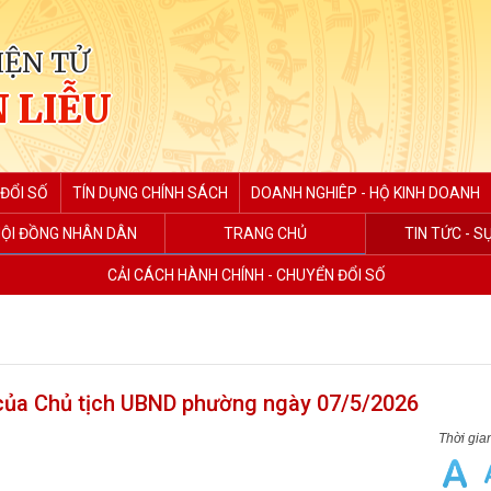
IỆN TỬ
 LIỄU
ĐỔI SỐ
TÍN DỤNG CHÍNH SÁCH
DOANH NGHIÊP - HỘ KINH DOANH
ỘI ĐỒNG NHÂN DÂN
TRANG CHỦ
TIN TỨC - S
CẢI CÁCH HÀNH CHÍNH - CHUYỂN ĐỔI SỐ
của Chủ tịch UBND phường ngày 07/5/2026