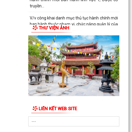
truyền...
V/v công khai danh mục thủ tục hành chính mới
ban hành thuộc phạm vi, chức năng quản lý của
THƯ VIỆN ẢNH
Sở Y tế
THÔNG BÁO Về việc công khai số điện thoại
đường dây nóng, Fanpage tiếp nhận thông tin
phản ánh,...
QUYẾT ĐỊNH Về việc công bố danh mục thủ tục
hành chính mới ban hành lĩnh vực Y, Dược cổ
truyền...
QUYẾT ĐỊNH Về việc công bố danh mục thủ tục
hành chính được sửa đổi, bổ sung và bị bãi bỏ
lĩnh vực...
LIÊN KẾT WEB SITE
QUYẾT ĐỊNH Về việc công bố danh mục thủ tục
hành chính được sửa đổi, bổ sung và bị bãi bỏ
lĩnh vực...