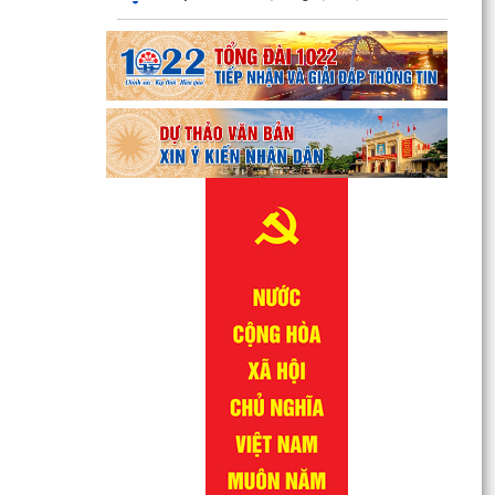
QUYẾT ĐỊNH Về việc công bố danh mục thủ tục
hành chính được sửa đổi, bổ sung lĩnh vực
phòng bệnh...
QUYẾT ĐỊNH Về việc công bố danh mục thủ tục
hành chính được sửa đổi, bổ sung lĩnh vực
phòng bệnh...
QUYẾT ĐỊNH Về việc công bố danh mục thủ tục
hành chính được sửa đổi, bổ sung, bị bãi bỏ lĩnh
vực...