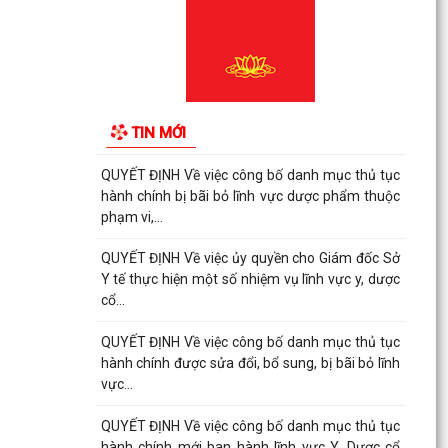
QUYẾT ĐỊNH Về việc công bố danh mục thủ tục
hành chính được sửa đổi, bổ sung, bị bãi bỏ lĩnh
vực...
QUYẾT ĐỊNH Về việc công bố danh mục thủ tục
hành chính bị bãi bỏ lĩnh vực dược phẩm thuộc
TIN MỚI
phạm vi,...
QUYẾT ĐỊNH Về việc công bố danh mục thủ tục
hành chính bị bãi bỏ lĩnh vực dược phẩm thuộc
phạm vi,...
QUYẾT ĐỊNH Về việc ủy quyền cho Giám đốc Sở
Y tế thực hiện một số nhiệm vụ lĩnh vực y, dược
cổ...
QUYẾT ĐỊNH Về việc công bố danh mục thủ tục
hành chính được sửa đổi, bổ sung, bị bãi bỏ lĩnh
vực...
QUYẾT ĐỊNH Về việc công bố danh mục thủ tục
hành chính mới ban hành lĩnh vực Y, Dược cổ