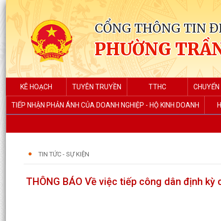
CỔNG THÔNG TIN Đ
PHƯỜNG TRẦN
KÊ HOẠCH
TUYÊN TRUYỀN
TTHC
CHUYỂN 
TIẾP NHẬN PHẢN ÁNH CỦA DOANH NGHIỆP - HỘ KINH DOANH
H
TIN TỨC - SỰ KIỆN
THÔNG BÁO Về việc tiếp công dân định kỳ 