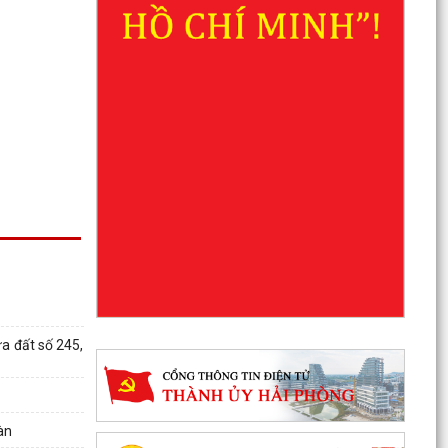
a đất số 245,
àn