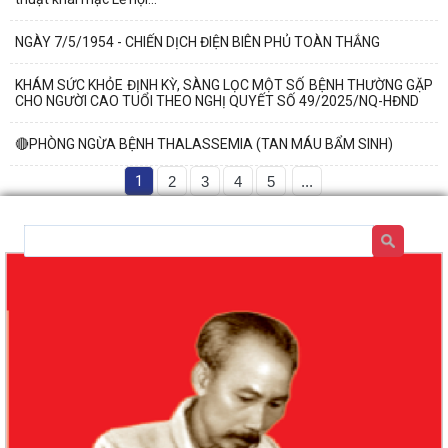
NGÀY 7/5/1954 - CHIẾN DỊCH ĐIỆN BIÊN PHỦ TOÀN THẮNG
KHÁM SỨC KHỎE ĐỊNH KỲ, SÀNG LỌC MỘT SỐ BỆNH THƯỜNG GẶP
CHO NGƯỜI CAO TUỔI THEO NGHỊ QUYẾT SỐ 49/2025/NQ-HĐND
🔴PHÒNG NGỪA BỆNH THALASSEMIA (TAN MÁU BẨM SINH)
1
2
3
4
5
...