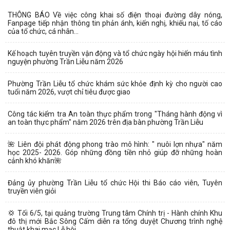
THÔNG BÁO Về việc công khai số điện thoại đường dây nóng,
Fanpage tiếp nhận thông tin phản ánh, kiến nghị, khiếu nại, tố cáo
của tổ chức, cá nhân...
Kế hoạch tuyên truyền vận động và tổ chức ngày hội hiến máu tình
nguyện phường Trần Liễu năm 2026
Phường Trần Liễu tổ chức khám sức khỏe định kỳ cho người cao
tuổi năm 2026, vượt chỉ tiêu được giao
Công tác kiểm tra An toàn thực phẩm trong "Tháng hành động vì
an toàn thực phẩm" năm 2026 trên địa bàn phường Trần Liễu
🌺 Liên đội phát động phong trào mô hình: " nuôi lợn nhựa" năm
học 2025- 2026. Góp những đồng tiền nhỏ giúp đỡ những hoàn
cảnh khó khăn🌺
Đảng ủy phường Trần Liễu tổ chức Hội thi Báo cáo viên, Tuyên
truyền viên giỏi
💢 Tối 6/5, tại quảng trường Trung tâm Chính trị - Hành chính Khu
đô thị mới Bắc Sông Cấm diễn ra tổng duyệt Chương trình nghệ
thuật khai mạc Lễ hội...