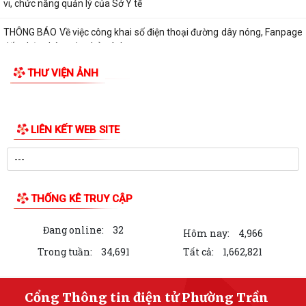
vi, chức năng quản lý của Sở Y tế
THÔNG BÁO Về việc công khai số điện thoại đường dây nóng, Fanpage
tiếp nhận thông tin phản ánh,...
THƯ VIỆN ẢNH
QUYẾT ĐỊNH Về việc công bố danh mục thủ tục hành chính mới ban
hành lĩnh vực Y, Dược cổ truyền...
QUYẾT ĐỊNH Về việc công bố danh mục thủ tục hành chính được sửa
đổi, bổ sung và bị bãi bỏ lĩnh vực...
QUYẾT ĐỊNH Về việc công bố danh mục thủ tục hành chính được sửa
đổi, bổ sung và bị bãi bỏ lĩnh vực...
Kế hoạch tuyên truyền vận động và tổ chức ngày hội hiến máu tình
nguyện phường Trần Liễu năm 2026
BÀI TUYÊN TRUYỀN Kỷ niệm 101 năm Ngày Báo chí Cách mạng Việt
Nam (21/6/1925 - 21/6/2026)
QUYẾT ĐỊNH Về việc ủy quyền cho Giám đốc Sở Y tế thực hiện giải
quyết thủ tục hành chính lĩnh vực y...