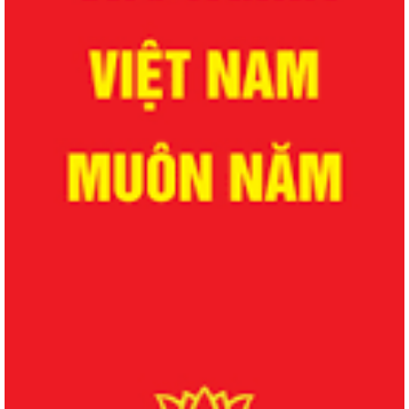
QUYẾT ĐỊNH Về việc công bố danh mục thủ tục hành chính được sửa
đổi, bổ sung lĩnh vực phòng bệnh...
QUYẾT ĐỊNH Về việc công bố danh mục thủ tục hành chính được sửa
đổi, bổ sung lĩnh vực phòng bệnh...
QUYẾT ĐỊNH Về việc công bố danh mục thủ tục hành chính được sửa
đổi, bổ sung, bị bãi bỏ lĩnh vực...
QUYẾT ĐỊNH Về việc công bố danh mục thủ tục hành chính được sửa
đổi, bổ sung, bị bãi bỏ lĩnh vực...
QUYẾT ĐỊNH Về việc công bố danh mục thủ tục hành chính bị bãi bỏ
lĩnh vực dược phẩm thuộc phạm vi,...
QUYẾT ĐỊNH Về việc công bố danh mục thủ tục hành chính bị bãi bỏ
lĩnh vực dược phẩm thuộc phạm vi,...
QUYẾT ĐỊNH Về việc ủy quyền cho Giám đốc Sở Y tế thực hiện một số
nhiệm vụ lĩnh vực y, dược cổ...