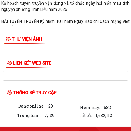
Kế hoạch tuyên truyền vận động và tổ chức ngày hội hiến máu tình
nguyện phường Trần Liễu năm 2026
BÀI TUYÊN TRUYỀN Kỷ niệm 101 năm Ngày Báo chí Cách mạng Việt
Nam (21/6/1925 - 21/6/2026)
THƯ VIỆN ẢNH
QUYẾT ĐỊNH Về việc ủy quyền cho Giám đốc Sở Y tế thực hiện giải
quyết thủ tục hành chính lĩnh vực y...
Lãnh đạo phường Trần Liễu thăm đồng, đánh giá năng suất vụ Chiêm
Xuân 2026
UBND PHƯỜNG TRẦN LIỄU TỔ CHỨC KIỂM TRA CHUYÊN NGÀNH LĨNH
VỰC TIÊU CHUẨN, ĐO LƯỜNG, CHẤT LƯỢNG NĂM...
THÔNG BÁO V/v Niêm yết công khai Công văn số 70/NY-VPCC về việc
tiếp nhận yêu cầu công chứng Văn...
THÔNG BÁO Về việc công khai Số điện thoại đường dây nóng và trang
Facebook tiếp nhận thông tin phản...