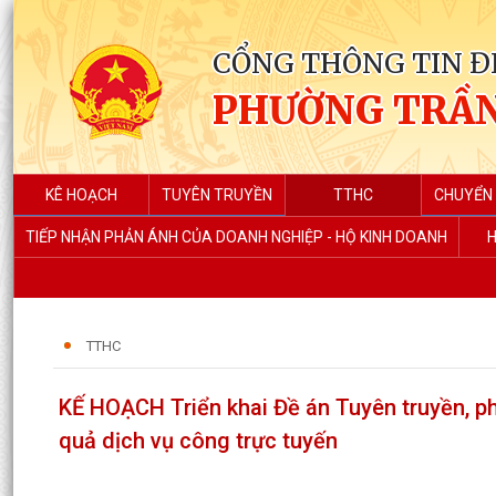
CỔNG THÔNG TIN Đ
PHƯỜNG TRẦN
KÊ HOẠCH
TUYÊN TRUYỀN
TTHC
CHUYỂN 
TIẾP NHẬN PHẢN ÁNH CỦA DOANH NGHIỆP - HỘ KINH DOANH
H
TTHC
KẾ HOẠCH Triển khai Đề án Tuyên truyền, ph
quả dịch vụ công trực tuyến