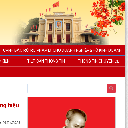
CẢNH BÁO RỦI RO PHÁP LÝ CHO DOANH NGHIỆP& HỘ KINH DOANH
Ự KIỆN
TIẾP CẬN THÔNG TIN
THÔNG TIN CHUYÊN ĐỀ
ụng hiệu
01/04/2026