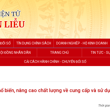
IỆN TỬ
 LIỄU
ĐỔI SỐ
TÍN DỤNG CHÍNH SÁCH
DOANH NGHIÊP - HỘ KINH DOANH
ỘI ĐỒNG NHÂN DÂN
TRANG CHỦ
TIN TỨC - S
CẢI CÁCH HÀNH CHÍNH - CHUYỂN ĐỔI SỐ
ổ biến, nâng cao chất lượng về cung cấp và sử d