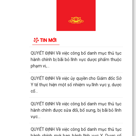
QUYẾT ĐỊNH Về việc công bố danh mục thủ tục
hành chính được sửa đổi, bổ sung, bị bãi bỏ lĩnh
vực...
QUYẾT ĐỊNH Về việc công bố danh mục thủ tục
hành chính bị bãi bỏ lĩnh vực dược phẩm thuộc
TIN MỚI
phạm vi,...
QUYẾT ĐỊNH Về việc công bố danh mục thủ tục
hành chính bị bãi bỏ lĩnh vực dược phẩm thuộc
phạm vi,...
QUYẾT ĐỊNH Về việc ủy quyền cho Giám đốc Sở
Y tế thực hiện một số nhiệm vụ lĩnh vực y, dược
cổ...
QUYẾT ĐỊNH Về việc công bố danh mục thủ tục
hành chính được sửa đổi, bổ sung, bị bãi bỏ lĩnh
vực...
QUYẾT ĐỊNH Về việc công bố danh mục thủ tục
hành chính mới ban hành lĩnh vực Y, Dược cổ