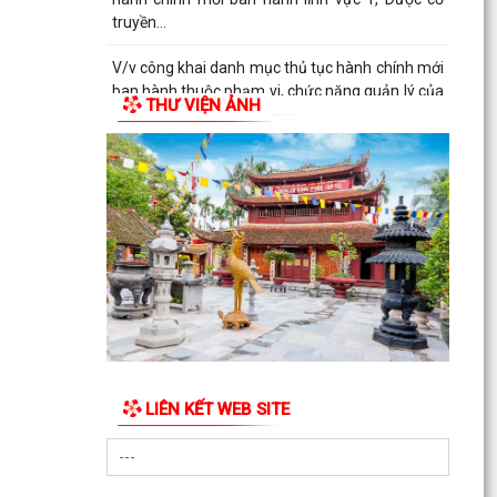
truyền...
V/v công khai danh mục thủ tục hành chính mới
ban hành thuộc phạm vi, chức năng quản lý của
THƯ VIỆN ẢNH
Sở Y tế
THÔNG BÁO Về việc công khai số điện thoại
đường dây nóng, Fanpage tiếp nhận thông tin
phản ánh,...
QUYẾT ĐỊNH Về việc công bố danh mục thủ tục
hành chính mới ban hành lĩnh vực Y, Dược cổ
truyền...
QUYẾT ĐỊNH Về việc công bố danh mục thủ tục
hành chính được sửa đổi, bổ sung và bị bãi bỏ
lĩnh vực...
LIÊN KẾT WEB SITE
QUYẾT ĐỊNH Về việc công bố danh mục thủ tục
hành chính được sửa đổi, bổ sung và bị bãi bỏ
lĩnh vực...