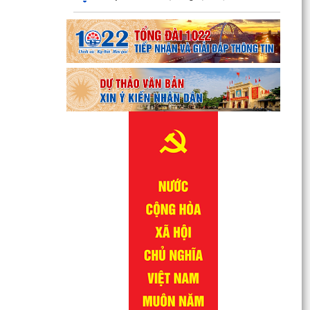
QUYẾT ĐỊNH Về việc công bố danh mục thủ tục
hành chính được sửa đổi, bổ sung lĩnh vực
phòng bệnh...
QUYẾT ĐỊNH Về việc công bố danh mục thủ tục
hành chính được sửa đổi, bổ sung lĩnh vực
phòng bệnh...
QUYẾT ĐỊNH Về việc công bố danh mục thủ tục
hành chính được sửa đổi, bổ sung, bị bãi bỏ lĩnh
vực...