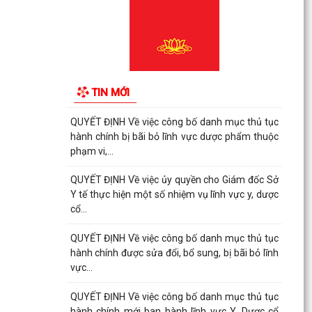
QUYẾT ĐỊNH Về việc công bố danh mục thủ tục
hành chính được sửa đổi, bổ sung, bị bãi bỏ lĩnh
vực...
QUYẾT ĐỊNH Về việc công bố danh mục thủ tục
hành chính bị bãi bỏ lĩnh vực dược phẩm thuộc
TIN MỚI
phạm vi,...
QUYẾT ĐỊNH Về việc công bố danh mục thủ tục
hành chính bị bãi bỏ lĩnh vực dược phẩm thuộc
phạm vi,...
QUYẾT ĐỊNH Về việc ủy quyền cho Giám đốc Sở
Y tế thực hiện một số nhiệm vụ lĩnh vực y, dược
cổ...
QUYẾT ĐỊNH Về việc công bố danh mục thủ tục
hành chính được sửa đổi, bổ sung, bị bãi bỏ lĩnh
vực...
QUYẾT ĐỊNH Về việc công bố danh mục thủ tục
hành chính mới ban hành lĩnh vực Y, Dược cổ