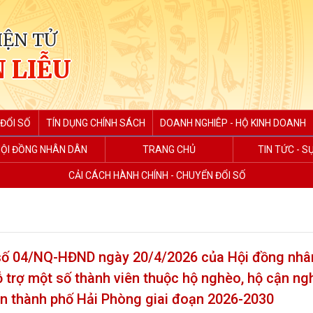
IỆN TỬ
 LIỄU
ĐỔI SỐ
TÍN DỤNG CHÍNH SÁCH
DOANH NGHIÊP - HỘ KINH DOANH
ỘI ĐỒNG NHÂN DÂN
TRANG CHỦ
TIN TỨC - S
CẢI CÁCH HÀNH CHÍNH - CHUYỂN ĐỔI SỐ
 số 04/NQ-HĐND ngày 20/4/2026 của Hội đồng nhâ
 trợ một số thành viên thuộc hộ nghèo, hộ cận ng
àn thành phố Hải Phòng giai đoạn 2026-2030