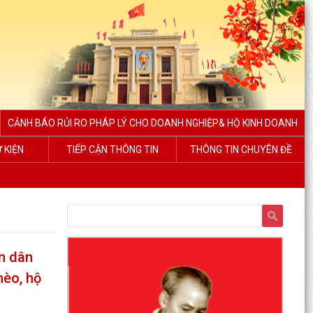
CẢNH BÁO RỦI RO PHÁP LÝ CHO DOANH NGHIỆP& HỘ KINH DOANH
Ự KIỆN
TIẾP CẬN THÔNG TIN
THÔNG TIN CHUYÊN ĐỀ
n dân
hèo, hộ