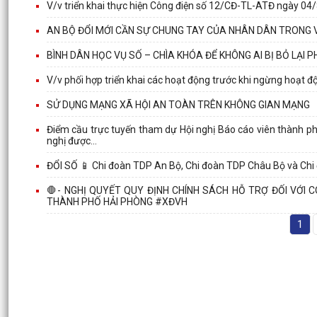
V/v triển khai thực hiện Công điện số 12/CĐ-TL-ATĐ ngày 04/
AN BỘ ĐỔI MỚI CẦN SỰ CHUNG TAY CỦA NHÂN DÂN TRONG 
BÌNH DÂN HỌC VỤ SỐ – CHÌA KHÓA ĐỂ KHÔNG AI BỊ BỎ LẠI 
V/v phối hợp triển khai các hoạt động trước khi ngừng hoạt 
SỬ DỤNG MẠNG XÃ HỘI AN TOÀN TRÊN KHÔNG GIAN MẠNG
Điểm cầu trực tuyến tham dự Hội nghị Báo cáo viên thành p
nghị được...
ĐỔI SỐ 📱 Chi đoàn TDP An Bộ, Chi đoàn TDP Châu Bộ và Chi
🛑- NGHỊ QUYẾT QUY ĐỊNH CHÍNH SÁCH HỖ TRỢ ĐỐI VỚI 
THÀNH PHỐ HẢI PHÒNG #XĐVH
1