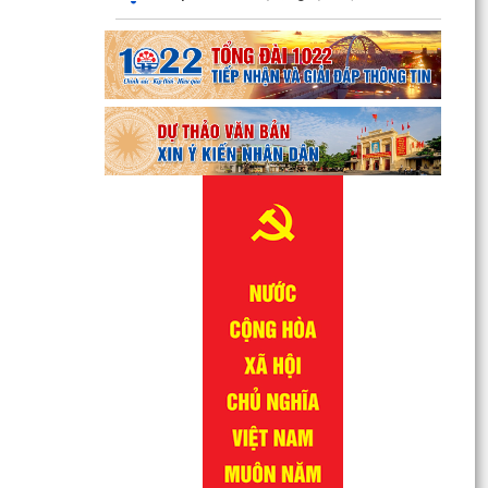
QUYẾT ĐỊNH Về việc công bố danh mục thủ tục
hành chính được sửa đổi, bổ sung lĩnh vực
phòng bệnh...
QUYẾT ĐỊNH Về việc công bố danh mục thủ tục
hành chính được sửa đổi, bổ sung lĩnh vực
phòng bệnh...
QUYẾT ĐỊNH Về việc công bố danh mục thủ tục
hành chính được sửa đổi, bổ sung, bị bãi bỏ lĩnh
vực...