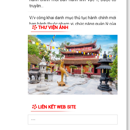
truyền...
V/v công khai danh mục thủ tục hành chính mới
ban hành thuộc phạm vi, chức năng quản lý của
THƯ VIỆN ẢNH
Sở Y tế
THÔNG BÁO Về việc công khai số điện thoại
đường dây nóng, Fanpage tiếp nhận thông tin
phản ánh,...
QUYẾT ĐỊNH Về việc công bố danh mục thủ tục
hành chính mới ban hành lĩnh vực Y, Dược cổ
truyền...
QUYẾT ĐỊNH Về việc công bố danh mục thủ tục
hành chính được sửa đổi, bổ sung và bị bãi bỏ
lĩnh vực...
LIÊN KẾT WEB SITE
QUYẾT ĐỊNH Về việc công bố danh mục thủ tục
hành chính được sửa đổi, bổ sung và bị bãi bỏ
lĩnh vực...