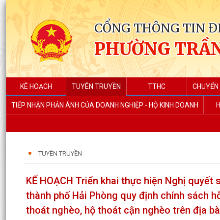
CỔNG THÔNG TIN Đ
PHƯỜNG TRẦN
KÊ HOẠCH
TUYÊN TRUYỀN
TTHC
CHUYỂN 
TIẾP NHẬN PHẢN ÁNH CỦA DOANH NGHIỆP - HỘ KINH DOANH
H
TUYÊN TRUYỀN
KẾ HOẠCH Triển khai thực hiện Nghị quyết
thành phố Hải Phòng quy định chính sách hỗ
thoát nghèo, hộ thoát cận nghèo trên địa b