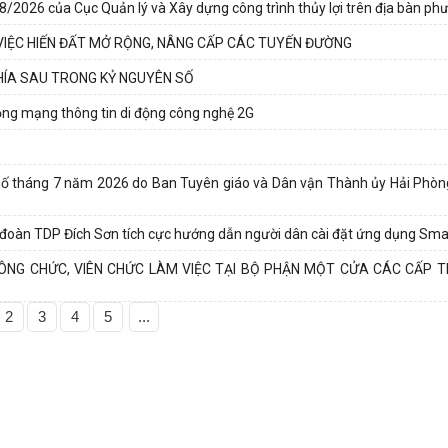
8/2026 của Cục Quản lý và Xây dựng công trình thủy lợi trên địa bàn ph
VIỆC HIẾN ĐẤT MỞ RỘNG, NÂNG CẤP CÁC TUYẾN ĐƯỜNG
PHÍA SAU TRONG KỶ NGUYÊN SỐ
động mạng thông tin di động công nghệ 2G
hố tháng 7 năm 2026 do Ban Tuyên giáo và Dân vận Thành ủy Hải Phòng
 đoàn TDP Đích Sơn tích cực hướng dẫn người dân cài đặt ứng dụng Sma
CÔNG CHỨC, VIÊN CHỨC LÀM VIỆC TẠI BỘ PHẬN MỘT CỬA CÁC CẤP T
2
3
4
5
...