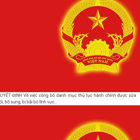
UYẾT ĐỊNH Về việc công bố danh mục thủ tục hành chính được sửa
ổi, bổ sung, bị bãi bỏ lĩnh vực...