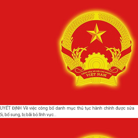
UYẾT ĐỊNH Về việc công bố danh mục thủ tục hành chính được sửa
ổi, bổ sung, bị bãi bỏ lĩnh vực...