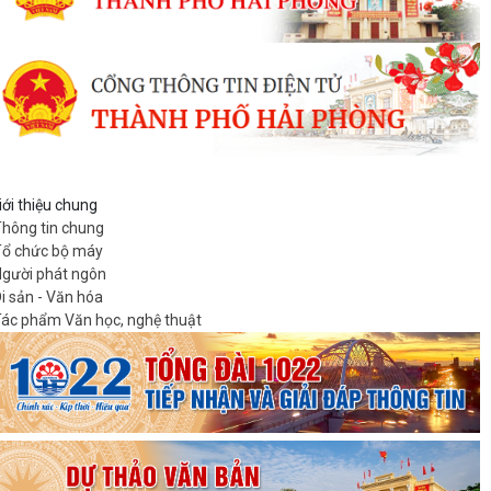
iới thiệu chung
hông tin chung
ổ chức bộ máy
gười phát ngôn
i sản - Văn hóa
ác phẩm Văn học, nghệ thuật