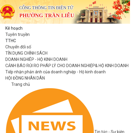
CỔNG THÔNG TIN ĐIỆN TỬ
PHƯỜNG TRẦN LIỄU
Kê hoạch
Tuyên truyền
TTHC
Chuyển đổi số
TÍN DỤNG CHÍNH SÁCH
DOANH NGHIÊP - HỘ KINH DOANH
CẢNH BÁO RỦI RO PHÁP LÝ CHO DOANH NGHIỆP& HỘ KINH DOANH
Tiếp nhận phản ánh của doanh nghiệp - Hộ kinh doanh
HỘI ĐỒNG NHÂN DÂN
Trang chủ
Tin tức - Sự kiện