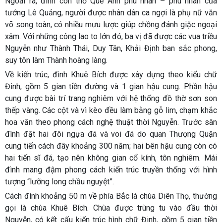
Ngoài ra, đình còn thờ
Quế Anh phu nhân
– phu nhân của
tướng Lê Quảng, người được nhân dân ca ngợi là phụ nữ văn
võ song toàn, có nhiều mưu lược giúp chồng đánh giặc ngoại
xâm. Với những công lao to lớn đó, ba vị đã được các vua triều
Nguyễn như
Thành Thái, Duy Tân, Khải Định
ban sắc phong,
suy tôn làm Thành hoàng làng.
Về kiến trúc,
đình Khuê Bích
được xây dựng theo kiểu
chữ
Đinh
, gồm 5 gian tiền đường và 1 gian hậu cung. Phần hậu
cung được bài trí trang nghiêm với hệ thống đồ thờ sơn son
thếp vàng. Các cột và vì kèo đều làm bằng gỗ lim, chạm khắc
hoa văn theo phong cách nghệ thuật thời Nguyễn. Trước sân
đình đặt
hai đôi ngựa đá và voi đá
do quan Thượng Quận
cung tiến cách đây khoảng 300 năm; hai bên hậu cung còn có
hai tiến sĩ đá
, tạo nên không gian cổ kính, tôn nghiêm. Mái
đình mang đậm phong cách kiến trúc truyền thống với hình
tượng
“lưỡng long chầu nguyệt”
.
Cách đình khoảng 50 m về phía Bắc là
chùa Diên Thọ
, thường
gọi là
chùa Khuê Bích
. Chùa được trùng tu vào đầu thời
Nguyễn, có kết cấu kiến trúc hình chữ Đinh, gồm 5 gian tiền