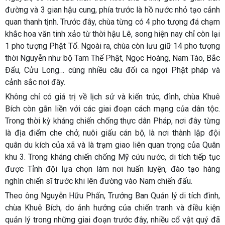
đường và 3 gian hậu cung, phía trước là hồ nước nhỏ tạo cảnh
quan thanh tịnh. Trước đây, chùa từng có 4 pho tượng đá chạm
khắc hoa văn tinh xảo từ thời hậu Lê, song hiện nay chỉ còn lại
1 pho tượng Phật Tổ. Ngoài ra, chùa còn lưu giữ
14 pho tượng
thời Nguyễn
như bộ Tam Thế Phật, Ngọc Hoàng, Nam Tào, Bắc
Đẩu, Cửu Long… cùng nhiều câu đối ca ngợi Phật pháp và
cảnh sắc nơi đây.
Không chỉ có giá trị về lịch sử và kiến trúc, đình, chùa Khuê
Bích còn gắn liền với các giai đoạn cách mạng của dân tộc.
Trong thời kỳ kháng chiến chống thực dân Pháp, nơi đây từng
là địa điểm che chở, nuôi giấu cán bộ, là nơi thành lập đội
quân du kích của xã và là trạm giao liên quan trọng của
Quân
khu 3
. Trong kháng chiến chống Mỹ cứu nước, di tích tiếp tục
được Tỉnh đội lựa chọn làm nơi huấn luyện, đào tạo hàng
nghìn chiến sĩ trước khi lên đường vào Nam chiến đấu.
Theo ông
Nguyễn Hữu Phấn
, Trưởng Ban Quản lý di tích đình,
chùa Khuê Bích, do ảnh hưởng của chiến tranh và điều kiện
quản lý trong những giai đoạn trước đây, nhiều cổ vật quý đã