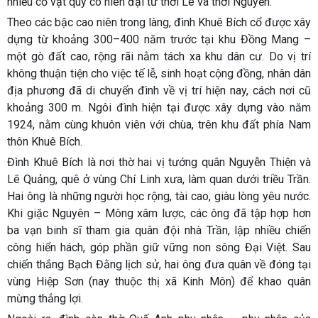
nhiều cổ vật quý có niên đại từ thời Lê và thời Nguyễn.
Theo các bậc cao niên trong làng, đình Khuê Bích cổ được xây
dựng từ khoảng 300–400 năm trước tại khu Đồng Mang –
một gò đất cao, rộng rãi nằm tách xa khu dân cư. Do vị trí
không thuận tiện cho việc tế lễ, sinh hoạt cộng đồng, nhân dân
địa phương đã di chuyển đình về vị trí hiện nay, cách nơi cũ
khoảng 300 m. Ngôi đình hiện tại được xây dựng vào năm
1924, nằm cùng khuôn viên với chùa, trên khu đất phía Nam
thôn Khuê Bích.
Đình Khuê Bích là nơi thờ
hai vị tướng quân Nguyễn Thiện và
Lê Quảng
, quê ở vùng Chí Linh xưa, làm quan dưới triều Trần.
Hai ông là những người học rộng, tài cao, giàu lòng yêu nước.
Khi giặc Nguyên – Mông xâm lược, các ông đã tập hợp hơn
ba vạn binh sĩ tham gia quân đội nhà Trần, lập nhiều chiến
công hiển hách, góp phần giữ vững non sông Đại Việt. Sau
chiến thắng Bạch Đằng lịch sử, hai ông đưa quân về đóng tại
vùng Hiệp Sơn (nay thuộc thị xã Kinh Môn) để khao quân
mừng thắng lợi.