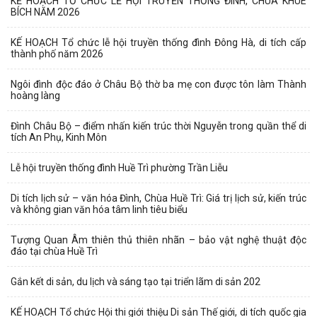
KẾ HOẠCH TỔ CHỨC LỄ HỘI TRUYỀN THỐNG ĐÌNH, CHÙA KHUÊ
BÍCH NĂM 2026
KẾ HOẠCH Tổ chức lễ hội truyền thống đình Đông Hà, di tích cấp
thành phố năm 2026
Ngôi đình độc đáo ở Châu Bộ thờ ba mẹ con được tôn làm Thành
hoàng làng
Đình Châu Bộ – điểm nhấn kiến trúc thời Nguyễn trong quần thể di
tích An Phụ, Kinh Môn
Lễ hội truyền thống đình Huề Trì phường Trần Liễu
Di tích lịch sử – văn hóa Đình, Chùa Huề Trì: Giá trị lịch sử, kiến trúc
và không gian văn hóa tâm linh tiêu biểu
Tượng Quan Âm thiên thủ thiên nhãn – bảo vật nghệ thuật độc
đáo tại chùa Huề Trì
Gắn kết di sản, du lịch và sáng tạo tại triển lãm di sản 202
KẾ HOẠCH Tổ chức Hội thi giới thiệu Di sản Thế giới, di tích quốc gia