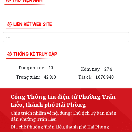
THƯ VIỆN ẢNH
QUYẾT ĐỊNH Về việc công bố danh mục thủ tục hành chính mới ban
hành lĩnh vực Y, Dược cổ truyền...
QUYẾT ĐỊNH Về việc công bố danh mục thủ tục hành chính được sửa
đổi, bổ sung và bị bãi bỏ lĩnh vực...
QUYẾT ĐỊNH Về việc công bố danh mục thủ tục hành chính được sửa
đổi, bổ sung và bị bãi bỏ lĩnh vực...
Kế hoạch tuyên truyền vận động và tổ chức ngày hội hiến máu tình
nguyện phường Trần Liễu năm 2026
BÀI TUYÊN TRUYỀN Kỷ niệm 101 năm Ngày Báo chí Cách mạng Việt
Nam (21/6/1925 - 21/6/2026)
QUYẾT ĐỊNH Về việc ủy quyền cho Giám đốc Sở Y tế thực hiện giải
quyết thủ tục hành chính lĩnh vực y...
LIÊN KẾT WEB SITE
Lãnh đạo phường Trần Liễu thăm đồng, đánh giá năng suất vụ Chiêm
Xuân 2026
UBND PHƯỜNG TRẦN LIỄU TỔ CHỨC KIỂM TRA CHUYÊN NGÀNH LĨNH