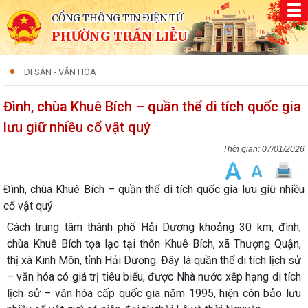
CỔNG THÔNG TIN ĐIỆN TỬ
PHƯỜNG TRẦN LIỄU
DI SẢN - VĂN HÓA
Đình, chùa Khuê Bích – quần thể di tích quốc gia
lưu giữ nhiều cổ vật quý
07/01/2026
Đình, chùa Khuê Bích – quần thể di tích quốc gia lưu giữ nhiều
cổ vật quý
Cách trung tâm thành phố Hải Dương khoảng 30 km,
đình,
chùa Khuê Bích
tọa lạc tại thôn Khuê Bích, xã Thượng Quận,
thị xã Kinh Môn, tỉnh Hải Dương. Đây là quần thể di tích lịch sử
– văn hóa có giá trị tiêu biểu, được Nhà nước xếp hạng
di tích
lịch sử – văn hóa cấp quốc gia năm 1995
, hiện còn bảo lưu